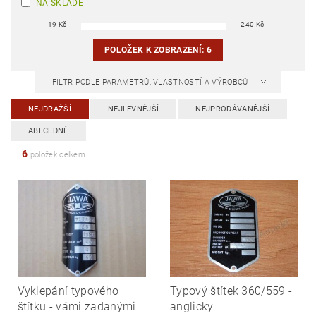
NA SKLADĚ
19
Kč
240
Kč
POLOŽEK K ZOBRAZENÍ:
6
FILTR PODLE PARAMETRŮ, VLASTNOSTÍ A VÝROBCŮ
NEJDRAŽŠÍ
NEJLEVNĚJŠÍ
NEJPRODÁVANĚJŠÍ
ABECEDNĚ
6
položek celkem
Vyklepání typového
Typový štítek 360/559 -
štítku - vámi zadanými
anglicky