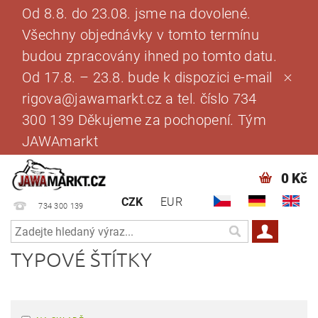
Od 8.8. do 23.08. jsme na dovolené.
Všechny objednávky v tomto termínu
budou zpracovány ihned po tomto datu.
Od 17.8. – 23.8. bude k dispozici e-mail
rigova@jawamarkt.cz a tel. číslo 734
300 139 Děkujeme za pochopení. Tým
JAWAmarkt
0 Kč
CZK
EUR
734 300 139
TYPOVÉ ŠTÍTKY