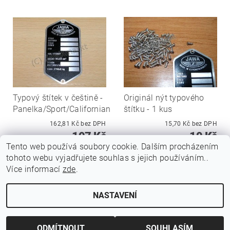
Typový štítek v češtině -
Originál nýt typového
Panelka/Sport/Californian
štítku - 1 kus
162,81 Kč bez DPH
15,70 Kč bez DPH
197 Kč
19 Kč
Tento web používá soubory cookie. Dalším procházením
tohoto webu vyjadřujete souhlas s jejich používáním..
Více informací
zde
.
NASTAVENÍ
Upravit nastavení cookies
2026 ©
Jawamarkt
, všechna práva vyhrazena
Vytvořil Shoptet
ODMÍTNOUT
SOUHLASÍM