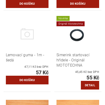
Novinka
Originál Mototechna
Lemovací guma - 1m -
Simerink startovací
šedá
hřídele - Originál
MOTOTECHNA
47,11 Kč bez DPH
57 Kč
45,45 Kč bez DPH
55 Kč
DETAIL