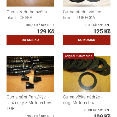
Guma zadního světla
Guma přední vidlice -
plast - ČESKÁ
horní - TURECKÁ
106,61 Kč bez DPH
103,31 Kč bez DPH
129 Kč
125 Kč
Originál Mototechna
Guma sání Pan./Kýv. -
Guma víčka nádrže -
Uloženky z Mototechny -
orig. Mototechna
TOP
90,08 Kč bez DPH
109 Kč
90,91 Kč bez DPH