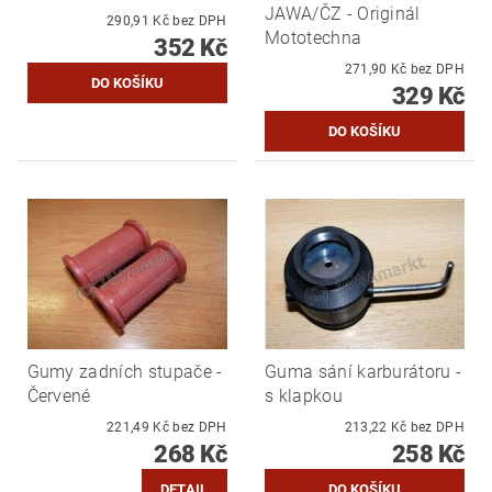
JAWA/ČZ - Originál
290,91 Kč bez DPH
Mototechna
352 Kč
271,90 Kč bez DPH
329 Kč
Gumy zadních stupače -
Guma sání karburátoru -
Červené
s klapkou
221,49 Kč bez DPH
213,22 Kč bez DPH
268 Kč
258 Kč
DETAIL