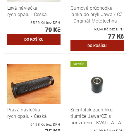
Levá návlečka
Gumová průchodka
rychlopalu - Česká
lanka do brýlí Jawa / ČZ
- Originál Mototechna
65,29 Kč bez DPH
79 Kč
63,64 Kč bez DPH
77 Kč
Novinka
Pravá návlečka
Silentblok zadníhko
rychlopalu - Česká
tlumiče Jawa/CZ s
pouzdrem - KVALITA 1A
61,98 Kč bez DPH
61,98 Kč bez DPH