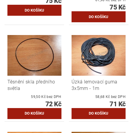
75 Kč
75 Kč
Těsnění skla předního
Úzká lemovací guma
světla
3x5mm - 1m
59,50 Kč bez DPH
58,68 Kč bez DPH
72 Kč
71 Kč