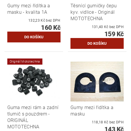
Gumy mezi řídítka a
Těsnící gumičky čepu
masku - kvalita 1A
kyv. vidlice - Originál
MOTOTECHNA
132,23 Kč bez DPH
160 Kč
131,40 Kč bez DPH
159 Kč
Originál Mototechna
Guma mezi rám a zadní
Gumy mezi řidítka a
tlumič s pouzdrem -
masku
ORIGINÁL
118,18 Kč bez DPH
MOTOTECHNA
143 Kč