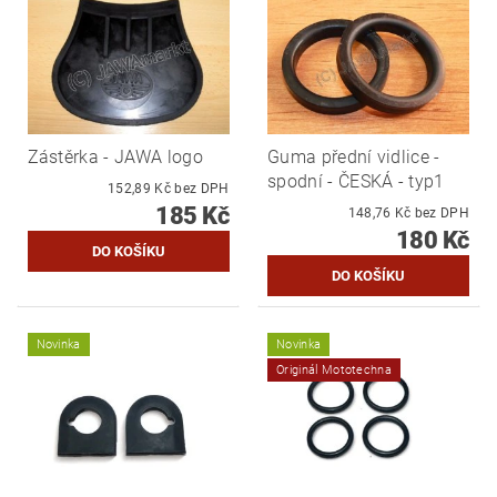
Zástěrka - JAWA logo
Guma přední vidlice -
spodní - ČESKÁ - typ1
152,89 Kč bez DPH
185 Kč
148,76 Kč bez DPH
180 Kč
Novinka
Novinka
Originál Mototechna