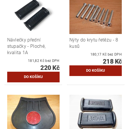
Návlečky přední
Nýty do krytu řetězu - 8
stupačky - Ploché,
kusů
kvalita 1A
180,17 Kč bez DPH
218 Kč
181,82 Kč bez DPH
220 Kč