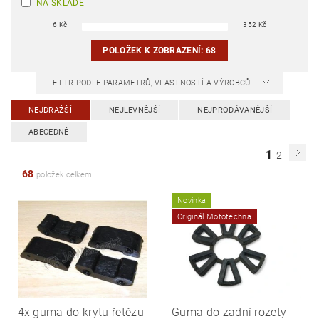
NA SKLADĚ
6
Kč
352
Kč
POLOŽEK K ZOBRAZENÍ:
68
FILTR PODLE PARAMETRŮ, VLASTNOSTÍ A VÝROBCŮ
NEJDRAŽŠÍ
NEJLEVNĚJŠÍ
NEJPRODÁVANĚJŠÍ
ABECEDNĚ
1
2
68
položek celkem
Novinka
Originál Mototechna
4x guma do krytu řetězu
Guma do zadní rozety -