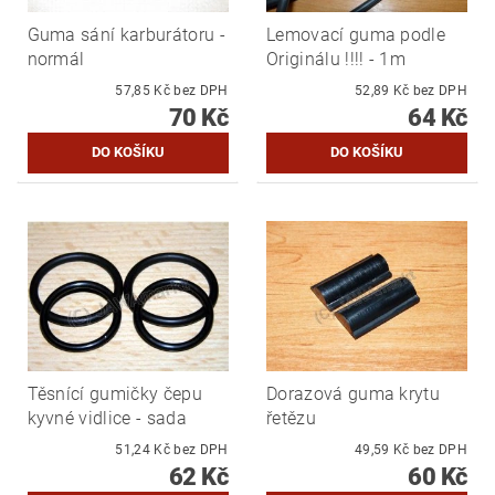
Guma sání karburátoru -
Lemovací guma podle
normál
Originálu !!!! - 1m
57,85 Kč bez DPH
52,89 Kč bez DPH
70 Kč
64 Kč
Těsnící gumičky čepu
Dorazová guma krytu
kyvné vidlice - sada
řetězu
51,24 Kč bez DPH
49,59 Kč bez DPH
62 Kč
60 Kč