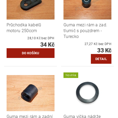
Průchodka kabelů
Guma mezi rám a zad.
motoru 250ccm
tlumič s pouzdrem -
Turecko
28,10 Kč bez DPH
34 Kč
27,27 Kč bez DPH
33 Kč
DETAIL
Novinka
Guma mezi rám a zadní
Guma víčka nádrže