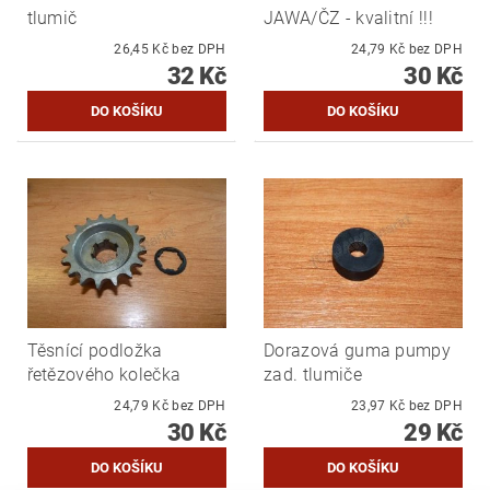
tlumič
JAWA/ČZ - kvalitní !!!
26,45 Kč bez DPH
24,79 Kč bez DPH
32 Kč
30 Kč
Těsnící podložka
Dorazová guma pumpy
řetězového kolečka
zad. tlumiče
24,79 Kč bez DPH
23,97 Kč bez DPH
30 Kč
29 Kč