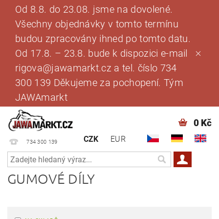
Od 8.8. do 23.08. jsme na dovolené.
Všechny objednávky v tomto termínu
budou zpracovány ihned po tomto datu.
Od 17.8. – 23.8. bude k dispozici e-mail
rigova@jawamarkt.cz a tel. číslo 734
300 139 Děkujeme za pochopení. Tým
JAWAmarkt
0 Kč
CZK
EUR
734 300 139
GUMOVÉ DÍLY