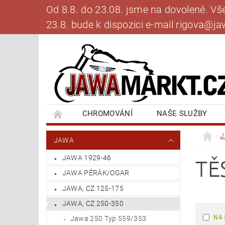
Od 8.8. do 23.08. jsme na dovolené. V
23.8. bude k dispozici e-mail rigova@
CHROMOVÁNÍ
NAŠE SLUŽBY
BANKOVNÍ SPOJENÍ
NAPIŠTE NÁM
JAWA
JAWA 1929-46
TĚ
JAWA PÉRÁK/OGAR
JAWA, CZ 125-175
JAWA, CZ 250-350
NA 
Jawa 250 Typ 559/353