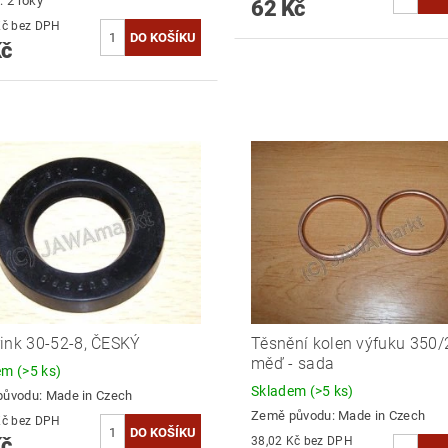
: 2 roky
62 Kč
51,24 Kč bez DPH
Kč
ink 30-52-8, ČESKÝ
Těsnění kolen výfuku 350/
měď - sada
dem
(>5 ks)
Skladem
(>5 ks)
původu:
Made in Czech
Země původu:
Made in Czech
39,67 Kč bez DPH
Kč
38,02 Kč bez DPH