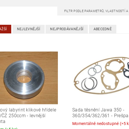
FILTR PODLE PARAMETRŮ, VLASTNOSTÍ 
AŽŠÍ
NEJLEVNĚJŠÍ
NEJPRODÁVANĚJŠÍ
ABECEDNĚ
kový labyrint klikové hřídele
Sada těsnění Jawa 350 -
ČZ 250ccm - levnější
360/354/362/361 - Prešpa
nta
Momentálně nedostupné
(>5 k