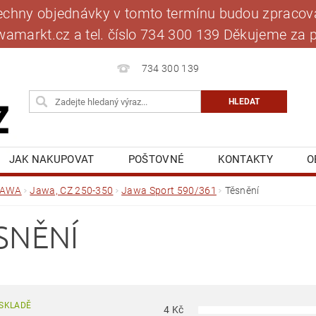
šechny objednávky v tomto termínu budou zpracová
jawamarkt.cz a tel. číslo 734 300 139 Děkujeme 
734 300 139
JAK NAKUPOVAT
POŠTOVNÉ
KONTAKTY
O
BLOG
MOJE OBJEDNÁVKA
JAWA
Jawa, CZ 250-350
Jawa Sport 590/361
Těsnění
SNĚNÍ
SKLADĚ
4
Kč