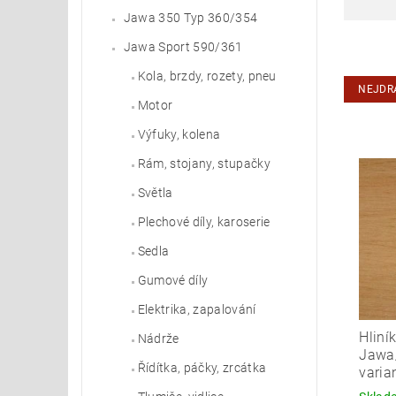
Jawa 350 Typ 360/354
Jawa Sport 590/361
Kola, brzdy, rozety, pneu
NEJDR
Motor
Výfuky, kolena
Rám, stojany, stupačky
Světla
Plechové díly, karoserie
Sedla
Gumové díly
Elektrika, zapalování
Hliní
Nádrže
Jawa/
Řídítka, páčky, zrcátka
varia