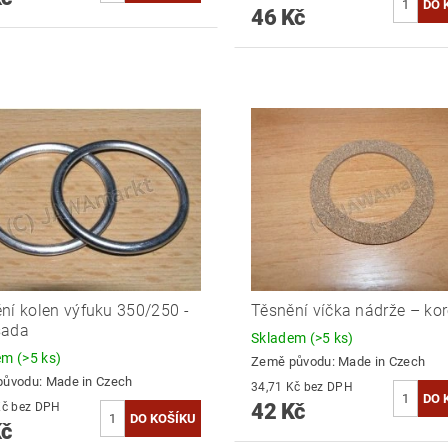
46 Kč
ní kolen výfuku 350/250 -
Těsnění víčka nádrže – ko
sada
Skladem
(>5 ks)
dem
(>5 ks)
Země původu:
Made in Czech
původu:
Made in Czech
34,71 Kč bez DPH
42 Kč
34,71 Kč bez DPH
Kč