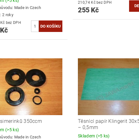
dem
(>5 ks)
210,74 Kč bez DPH
DE
původu:
Made in Czech
255 Kč
: 2 roky
235,54 Kč bez DPH
 Kč
 simerinků 350ccm
Těsnící papír Klingerit 30
– 0,5mm
dem
(>5 ks)
Skladem
(>5 ks)
původu:
Made in Czech