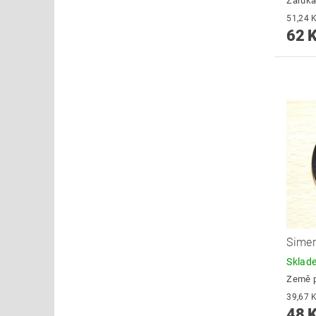
Záruka
62 
Simer
Skla
Země 
48 