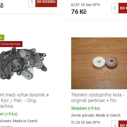
Kč
62,81 Kč bez DPH
76 Kč
ka
ál Mototechna
ní mezi výfuk doutník a
Těsnění výstupního kola -
Kýv. / Pan. - Orig.
originál pertinax + filc
techna
Skladem
(>5 ks)
dem
(>5 ks)
Země původu:
Made in Czech
původu:
Made in Czech
51,24 Kč bez DPH