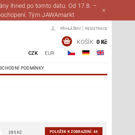
ny ihned po tomto datu. Od 17.8. –
za pochopení. Tým JAWAmarkt
|
PŘIHLÁŠENÍ
REGISTRACE
KOŠÍK:
0 Kč
CZK
EUR
BCHODNÍ PODMÍNKY
POLOŽEK K ZOBRAZENÍ:
44
285
Kč