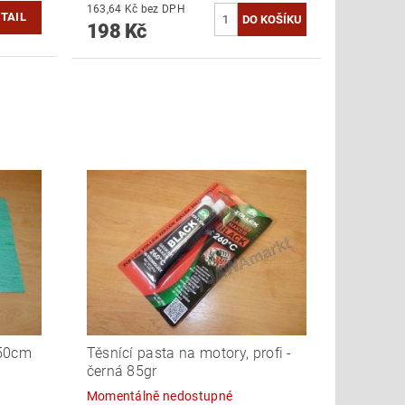
163,64 Kč bez DPH
TAIL
198 Kč
x50cm
Těsnící pasta na motory, profi -
černá 85gr
Momentálně nedostupné