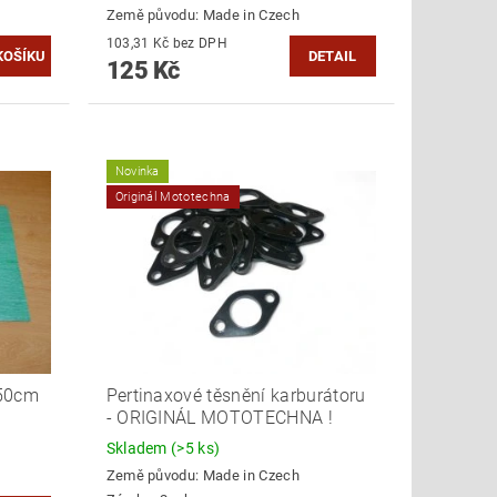
Země původu:
Made in Czech
103,31 Kč bez DPH
DETAIL
125 Kč
Novinka
Originál Mototechna
x50cm
Pertinaxové těsnění karburátoru
- ORIGINÁL MOTOTECHNA !
Skladem
(>5 ks)
Země původu:
Made in Czech