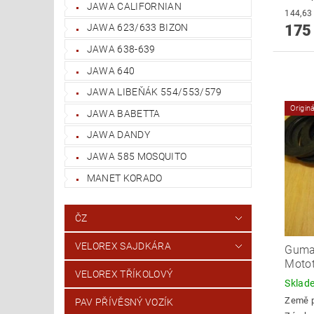
JAWA CALIFORNIAN
175
JAWA 623/633 BIZON
JAWA 638-639
JAWA 640
JAWA LIBEŇÁK 554/553/579
Origin
JAWA BABETTA
JAWA DANDY
JAWA 585 MOSQUITO
MANET KORADO
ČZ
VELOREX SAJDKÁRA
Guma 
Moto
VELOREX TŘÍKOLOVÝ
Skla
Země 
PAV PŘÍVĚSNÝ VOZÍK