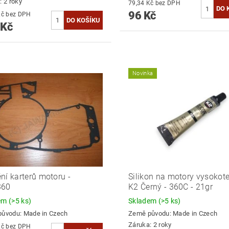
: 2 roky
79,34 Kč bez DPH
96 Kč
90,08 Kč bez DPH
 Kč
Novinka
ní karterů motoru -
Silikon na motory vysokote
360
K2 Černý - 360C - 21gr
dem
(>5 ks)
Skladem
(>5 ks)
původu:
Made in Czech
Země původu:
Made in Czech
Záruka: 2 roky
66,12 Kč bez DPH