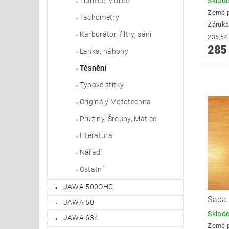
Skla
Tlumiče, vidlice
Země 
Tachometry
Záruka
Karburátor, filtry, sání
285
Lanka, náhony
Těsnění
Typové štítky
Originály Mototechna
Pružiny, Šrouby, Matice
Literatura
Nářadí
Ostatní
JAWA 500OHC
Sada
JAWA 50
Skla
JAWA 634
Země 