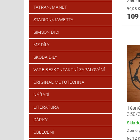
Záruka
TATRAN/MANET
109
STADION/JAWETTA
SIMSON DÍLY
MZ DÍLY
ŠKODA DÍLY
VAPE BEZKONTAKTNÍ ZAPALOVÁNÍ
ORIGINÁL MOTOTECHNA
NÁŘADÍ
LITERATURA
Těsně
350/
DÁRKY
Skla
Země 
OBLEČENÍ