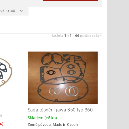
A VÝROBCŮ
1
1
44
Stránka
z
-
položek celkem
Sada těsnění jawa 350 typ 360
n
Skladem
(>5 ks)
s)
Země původu:
Made in Czech