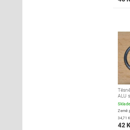
Těsně
ALU 
Skla
Země 
42 