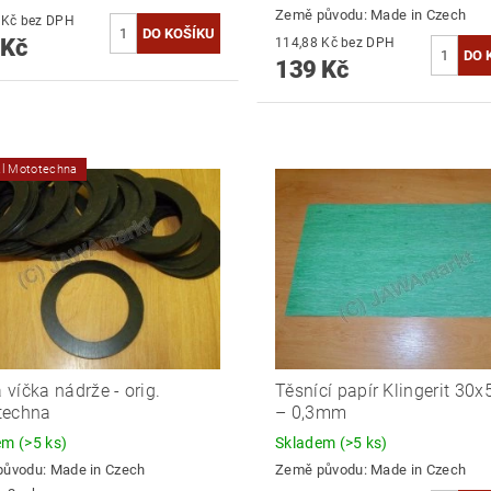
Země původu:
Made in Czech
144,63 Kč bez DPH
 Kč
114,88 Kč bez DPH
139 Kč
ál Mototechna
víčka nádrže - orig.
Těsnící papír Klingerit 30
techna
– 0,3mm
dem
(>5 ks)
Skladem
(>5 ks)
původu:
Made in Czech
Země původu:
Made in Czech