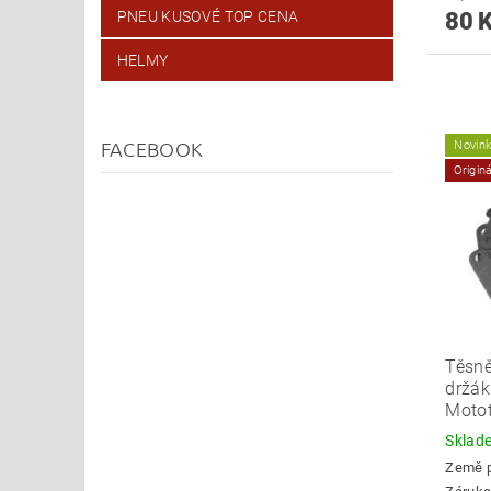
80 
PNEU KUSOVÉ TOP CENA
HELMY
FACEBOOK
Novin
Origin
Těsně
držák 
Moto
Skla
Země 