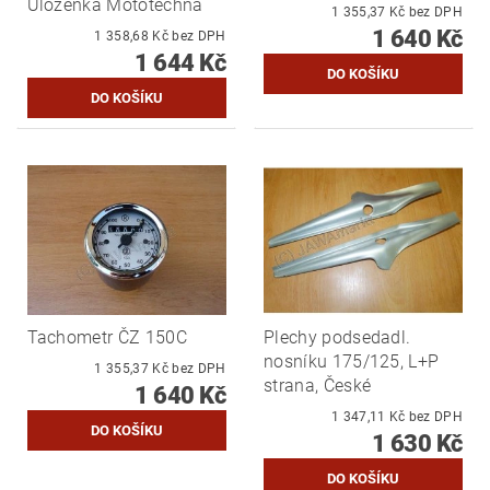
Uloženka Mototechna
1 355,37 Kč bez DPH
1 640 Kč
1 358,68 Kč bez DPH
1 644 Kč
Tachometr ČZ 150C
Plechy podsedadl.
nosníku 175/125, L+P
1 355,37 Kč bez DPH
strana, České
1 640 Kč
1 347,11 Kč bez DPH
1 630 Kč