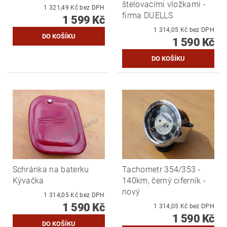
štelovacími vložkami -
1 321,49 Kč bez DPH
firma DUELLS
1 599 Kč
1 314,05 Kč bez DPH
1 590 Kč
Schránka na baterku
Tachometr 354/353 -
Kývačka
140km, černý ciferník -
nový
1 314,05 Kč bez DPH
1 590 Kč
1 314,05 Kč bez DPH
1 590 Kč