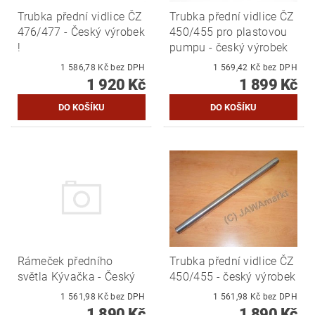
Trubka přední vidlice ČZ
Trubka přední vidlice ČZ
476/477 - Český výrobek
450/455 pro plastovou
!
pumpu - český výrobek
1 586,78 Kč bez DPH
1 569,42 Kč bez DPH
1 920 Kč
1 899 Kč
Rámeček předního
Trubka přední vidlice ČZ
světla Kývačka - Český
450/455 - český výrobek
1 561,98 Kč bez DPH
1 561,98 Kč bez DPH
1 890 Kč
1 890 Kč