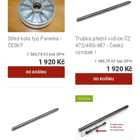
Střed kola typ Panelka -
Trubka přední vidlice ČZ
ČESKÝ
472/485/487 - Český
výrobek !
1 586,78 Kč bez DPH
1 920 Kč
1 586,78 Kč bez DPH
1 920 Kč
Novinka