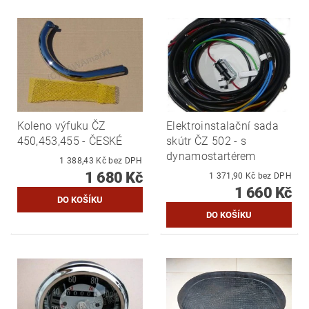
Koleno výfuku ČZ
Elektroinstalační sada
450,453,455 - ČESKÉ
skútr ČZ 502 - s
dynamostartérem
1 388,43 Kč bez DPH
1 680 Kč
1 371,90 Kč bez DPH
1 660 Kč