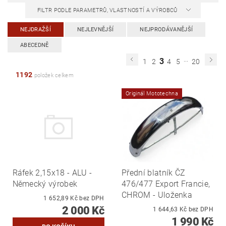
FILTR PODLE PARAMETRŮ, VLASTNOSTÍ A VÝROBCŮ
NEJDRAŽŠÍ
NEJLEVNĚJŠÍ
NEJPRODÁVANĚJŠÍ
ABECEDNĚ
...
3
1
2
4
5
20
1192
položek celkem
Originál Mototechna
Ráfek 2,15x18 - ALU -
Přední blatník ČZ
Německý výrobek
476/477 Export Francie,
CHROM - Uloženka
1 652,89 Kč bez DPH
2 000 Kč
1 644,63 Kč bez DPH
1 990 Kč