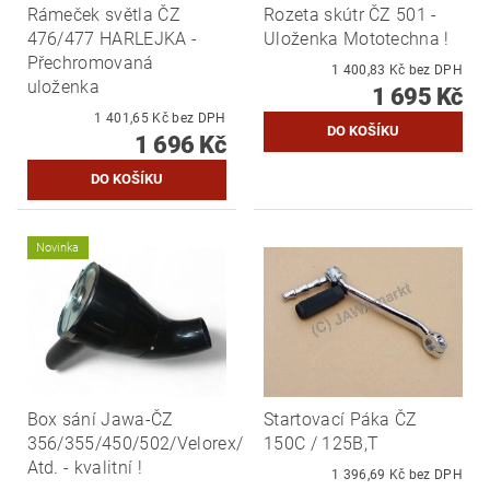
Rámeček světla ČZ
Rozeta skútr ČZ 501 -
476/477 HARLEJKA -
Uloženka Mototechna !
Přechromovaná
1 400,83 Kč bez DPH
uloženka
1 695 Kč
1 401,65 Kč bez DPH
1 696 Kč
Novinka
Box sání Jawa-ČZ
Startovací Páka ČZ
356/355/450/502/Velorex/
150C / 125B,T
Atd. - kvalitní !
1 396,69 Kč bez DPH