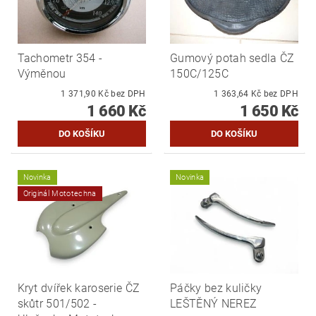
Tachometr 354 -
Gumový potah sedla ČZ
Výměnou
150C/125C
1 371,90 Kč bez DPH
1 363,64 Kč bez DPH
1 660 Kč
1 650 Kč
Novinka
Novinka
Originál Mototechna
Kryt dvířek karoserie ČZ
Páčky bez kuličky
skůtr 501/502 -
LEŠTĚNÝ NEREZ