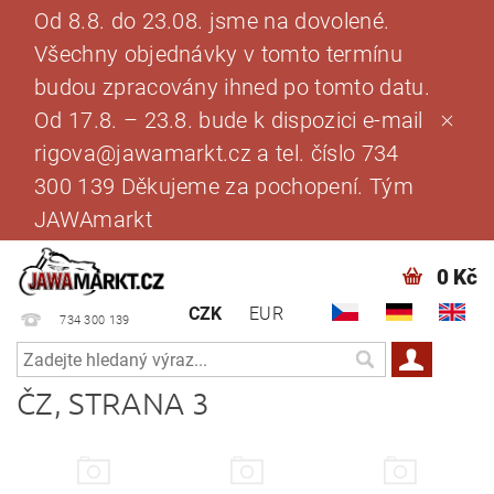
Od 8.8. do 23.08. jsme na dovolené.
Všechny objednávky v tomto termínu
budou zpracovány ihned po tomto datu.
Od 17.8. – 23.8. bude k dispozici e-mail
rigova@jawamarkt.cz a tel. číslo 734
300 139 Děkujeme za pochopení. Tým
JAWAmarkt
0 Kč
CZK
EUR
734 300 139
ČZ
, STRANA 3