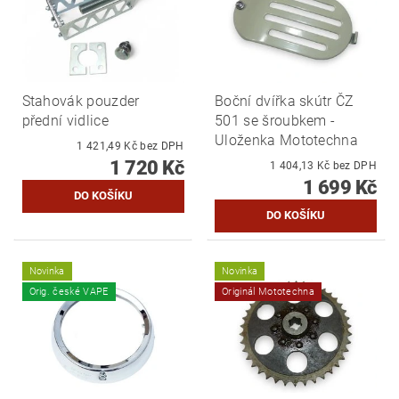
Stahovák pouzder
Boční dvířka skútr ČZ
přední vidlice
501 se šroubkem -
Uloženka Mototechna
1 421,49 Kč bez DPH
1 720 Kč
1 404,13 Kč bez DPH
1 699 Kč
Novinka
Novinka
Orig. české VAPE
Originál Mototechna