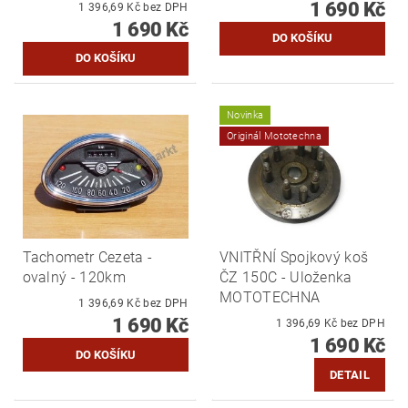
1 690 Kč
1 396,69 Kč bez DPH
1 690 Kč
Novinka
Originál Mototechna
Tachometr Cezeta -
VNITŘNÍ Spojkový koš
ovalný - 120km
ČZ 150C - Uloženka
MOTOTECHNA
1 396,69 Kč bez DPH
1 690 Kč
1 396,69 Kč bez DPH
1 690 Kč
DETAIL