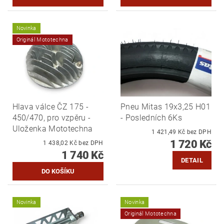
Novinka
Originál Mototechna
Hlava válce ČZ 175 -
Pneu Mitas 19x3,25 H01
450/470, pro vzpěru -
- Posledních 6Ks
Uloženka Mototechna
1 421,49 Kč bez DPH
1 720 Kč
1 438,02 Kč bez DPH
1 740 Kč
DETAIL
Novinka
Novinka
Originál Mototechna