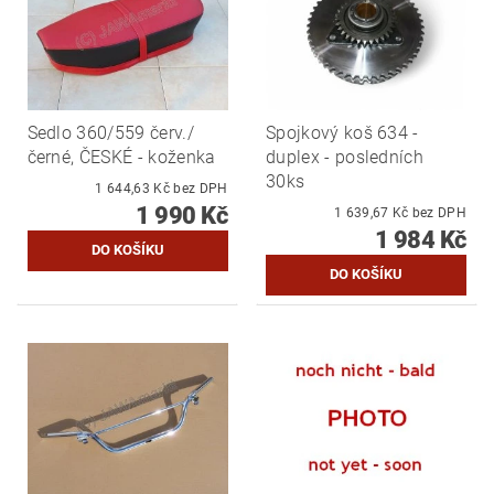
Sedlo 360/559 červ./
Spojkový koš 634 -
černé, ČESKÉ - koženka
duplex - posledních
30ks
1 644,63 Kč bez DPH
1 990 Kč
1 639,67 Kč bez DPH
1 984 Kč