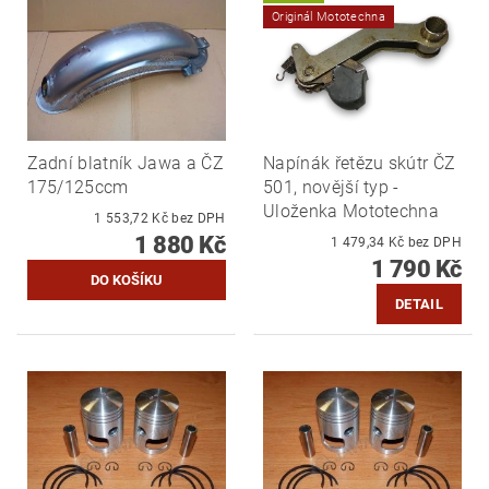
Originál Mototechna
Zadní blatník Jawa a ČZ
Napínák řetězu skútr ČZ
175/125ccm
501, novější typ -
Uloženka Mototechna
1 553,72 Kč bez DPH
1 880 Kč
1 479,34 Kč bez DPH
1 790 Kč
DETAIL