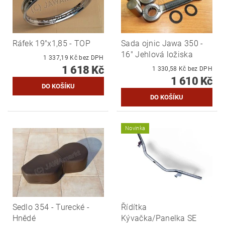
Ráfek 19"x1,85 - TOP
Sada ojnic Jawa 350 -
16" Jehlová ložiska
1 337,19 Kč bez DPH
1 618 Kč
1 330,58 Kč bez DPH
1 610 Kč
Novinka
Sedlo 354 - Turecké -
Řídítka
Hnědé
Kývačka/Panelka SE