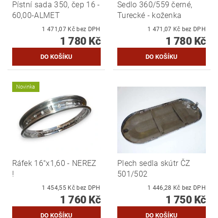
Pístní sada 350, čep 16 -
Sedlo 360/559 černé,
60,00-ALMET
Turecké - koženka
1 471,07 Kč bez DPH
1 471,07 Kč bez DPH
1 780 Kč
1 780 Kč
Novinka
Ráfek 16"x1,60 - NEREZ
Plech sedla skútr ČZ
!
501/502
1 454,55 Kč bez DPH
1 446,28 Kč bez DPH
1 760 Kč
1 750 Kč