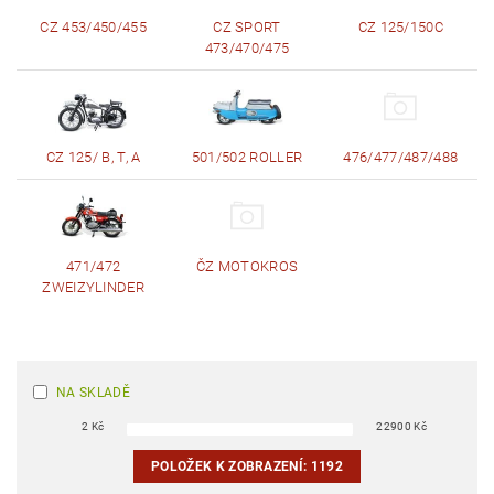
CZ 453/450/455
CZ SPORT
CZ 125/150C
473/470/475
CZ 125/ B, T, A
501/502 ROLLER
476/477/487/488
471/472
ČZ MOTOKROS
ZWEIZYLINDER
NA SKLADĚ
2
Kč
22900
Kč
POLOŽEK K ZOBRAZENÍ:
1192