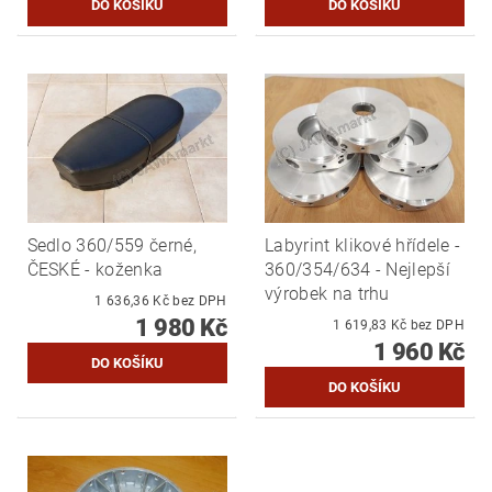
Sedlo 360/559 černé,
Labyrint klikové hřídele -
ČESKÉ - koženka
360/354/634 - Nejlepší
výrobek na trhu
1 636,36 Kč bez DPH
1 980 Kč
1 619,83 Kč bez DPH
1 960 Kč